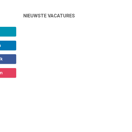
NIEUWSTE VACATURES
n
ok
am