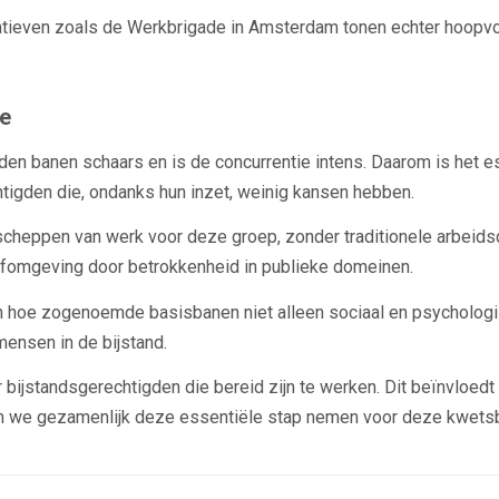
iatieven zoals de Werkbrigade in Amsterdam tonen echter hoopvo
ie
en banen schaars en is de concurrentie intens. Daarom is het e
htigden die, ondanks hun inzet, weinig kansen hebben.
 scheppen van werk voor deze groep, zonder traditionele arbeids
leefomgeving door betrokkenheid in publieke domeinen.
en hoe zogenoemde basisbanen niet alleen sociaal en psychologi
ensen in de bijstand.
bijstandsgerechtigden die bereid zijn te werken. Dit beïnvloedt 
aten we gezamenlijk deze essentiële stap nemen voor deze kwets